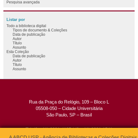
Pesquisa avançada
Listar por
Todo a biblioteca digital
Tipos de documento & Coleções
Data de publicação
Autor
Título
Assunto
Esta Coleção
Data de publicação
Autor
Título
Assunto
Rua da Praça do Relógio, 109 – Bloco L
05508-050 – Cidade Universitária
São Paulo, SP – Brasil
Tel: (0xx11) 3091-4195 / (0xx11) 3091-1541
Fax: (0xx11) 3091-1567
A ABCD USP - Agência de Bibliotecas e Coleções Digitais