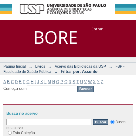
Filtrar por:
Repositório
BORE
Entrar
DSpace/Manakin + Corisco
Assunto
→
→
→
Página Inicial
Livros
Acervo das Bibliotecas da USP
FSP -
→
Filtrar por: Assunto
Faculdade de Saúde Pública
A
B
C
D
E
F
G
H
I
J
K
L
M
N
O
P
Q
R
S
T
U
V
W
X
Y
Z
Começa com
Busca no acervo
Busca
no acervo
Esta Coleção