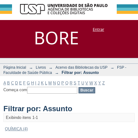
Filtrar por:
Repositório
BORE
Entrar
DSpace/Manakin + Corisco
Assunto
→
→
→
Página Inicial
Livros
Acervo das Bibliotecas da USP
FSP -
→
Filtrar por: Assunto
Faculdade de Saúde Pública
A
B
C
D
E
F
G
H
I
J
K
L
M
N
O
P
Q
R
S
T
U
V
W
X
Y
Z
Começa com
Filtrar por: Assunto
Exibindo itens 1-1
QUÍMICA (4)