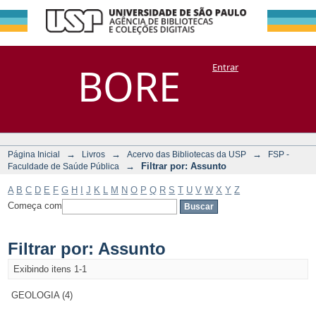
Filtrar por:
Repositório
BORE
Entrar
DSpace/Manakin + Corisco
Assunto
→
→
→
Página Inicial
Livros
Acervo das Bibliotecas da USP
FSP -
→
Filtrar por: Assunto
Faculdade de Saúde Pública
A
B
C
D
E
F
G
H
I
J
K
L
M
N
O
P
Q
R
S
T
U
V
W
X
Y
Z
Começa com
Filtrar por: Assunto
Exibindo itens 1-1
GEOLOGIA (4)