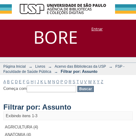
Filtrar por:
Repositório
BORE
Entrar
DSpace/Manakin + Corisco
Assunto
→
→
→
Página Inicial
Livros
Acervo das Bibliotecas da USP
FSP -
→
Filtrar por: Assunto
Faculdade de Saúde Pública
A
B
C
D
E
F
G
H
I
J
K
L
M
N
O
P
Q
R
S
T
U
V
W
X
Y
Z
Começa com
Filtrar por: Assunto
Exibindo itens 1-3
AGRICULTURA (4)
ANATOMIA (4)