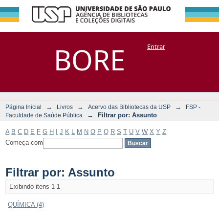
Filtrar por:
Repositório
BORE
Entrar
DSpace/Manakin + Corisco
Assunto
→
→
→
Página Inicial
Livros
Acervo das Bibliotecas da USP
FSP -
→
Filtrar por: Assunto
Faculdade de Saúde Pública
A
B
C
D
E
F
G
H
I
J
K
L
M
N
O
P
Q
R
S
T
U
V
W
X
Y
Z
Começa com
Filtrar por: Assunto
Exibindo itens 1-1
QUÍMICA (4)