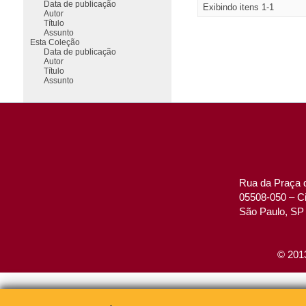
Data de publicação
Exibindo itens 1-1
Autor
Título
Assunto
Esta Coleção
Data de publicação
Autor
Título
Assunto
Rua da Praça d
05508-050 – Ci
São Paulo, SP 
© 2013