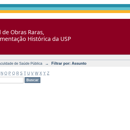
al de Obras Raras,
umentação Histórica da USP
→
Filtrar por: Assunto
aculdade de Saúde Pública
N
O
P
Q
R
S
T
U
V
W
X
Y
Z