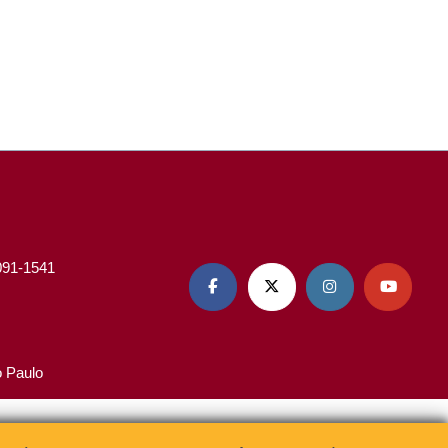
3091-1541




o Paulo