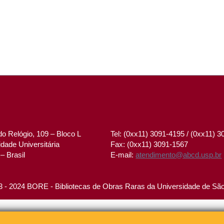
o Relógio, 109 – Bloco L
Tel: (0xx11) 3091-4195 / (0xx11) 
dade Universitária
Fax: (0xx11) 3091-1567
– Brasil
E-mail:
atendimento@abcd.usp.br
 - 2024 BORE - Bibliotecas de Obras Raras da Universidade de Sã