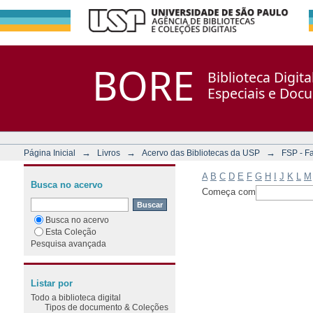
Filtrar por: Assunto
Repositório DSpace/Manakin + Corisco
BORE
Biblioteca Digit
Especiais e Doc
→
→
→
Página Inicial
Livros
Acervo das Bibliotecas da USP
FSP - F
A
B
C
D
E
F
G
H
I
J
K
L
M
Busca no acervo
Começa com
Busca no acervo
Esta Coleção
Pesquisa avançada
Listar por
Todo a biblioteca digital
Tipos de documento & Coleções