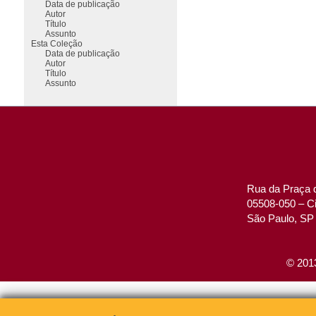
Data de publicação
Autor
Título
Assunto
Esta Coleção
Data de publicação
Autor
Título
Assunto
Rua da Praça d
05508-050 – Ci
São Paulo, SP 
© 2013