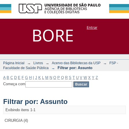
Filtrar por:
Repositório
BORE
Entrar
DSpace/Manakin + Corisco
Assunto
→
→
→
Página Inicial
Livros
Acervo das Bibliotecas da USP
FSP -
→
Filtrar por: Assunto
Faculdade de Saúde Pública
A
B
C
D
E
F
G
H
I
J
K
L
M
N
O
P
Q
R
S
T
U
V
W
X
Y
Z
Começa com
Filtrar por: Assunto
Exibindo itens 1-1
CIRURGIA (4)