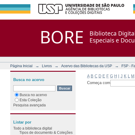
Filtrar por: Assunto
Repositório DSpace/Manakin + Corisco
BORE
Biblioteca Digit
Especiais e Doc
→
→
→
Página Inicial
Livros
Acervo das Bibliotecas da USP
FSP - F
A
B
C
D
E
F
G
H
I
J
K
L
M
Busca no acervo
Começa com
Busca no acervo
Esta Coleção
Pesquisa avançada
Listar por
Todo a biblioteca digital
Tipos de documento & Coleções