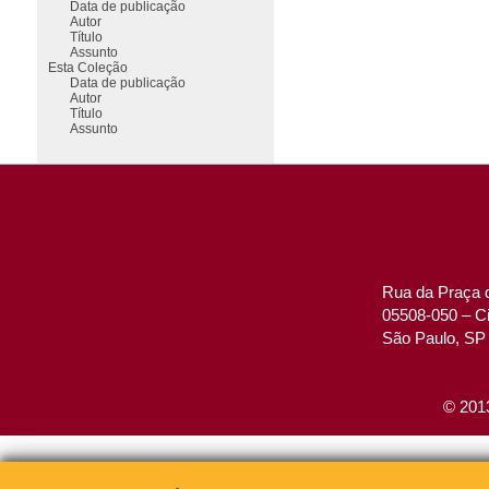
Data de publicação
Autor
Título
Assunto
Esta Coleção
Data de publicação
Autor
Título
Assunto
Rua da Praça d
05508-050 – Ci
São Paulo, SP 
© 2013