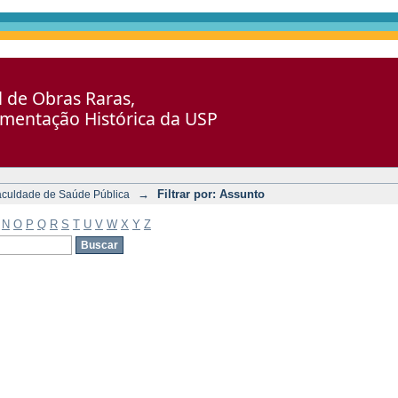
al de Obras Raras,
umentação Histórica da USP
→
Filtrar por: Assunto
aculdade de Saúde Pública
N
O
P
Q
R
S
T
U
V
W
X
Y
Z