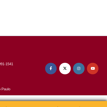
3091-1541




o Paulo