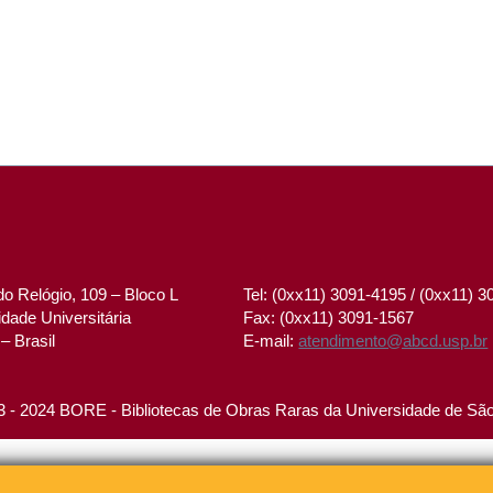
o Relógio, 109 – Bloco L
Tel: (0xx11) 3091-4195 / (0xx11) 
dade Universitária
Fax: (0xx11) 3091-1567
– Brasil
E-mail:
atendimento@abcd.usp.br
 - 2024 BORE - Bibliotecas de Obras Raras da Universidade de Sã