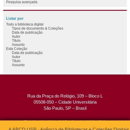
Pesquisa avançada
Listar por
Todo a biblioteca digital
Tipos de documento & Coleções
Data de publicação
Autor
Título
Assunto
Esta Coleção
Data de publicação
Autor
Título
Assunto
Rua da Praça do Relógio, 109 – Bloco L
05508-050 – Cidade Universitária
São Paulo, SP – Brasil
Tel: (0xx11) 3091-4195 / (0xx11) 3091-1541
Fax: (0xx11) 3091-1567
A ABCD USP - Agência de Bibliotecas e Coleções Digitais