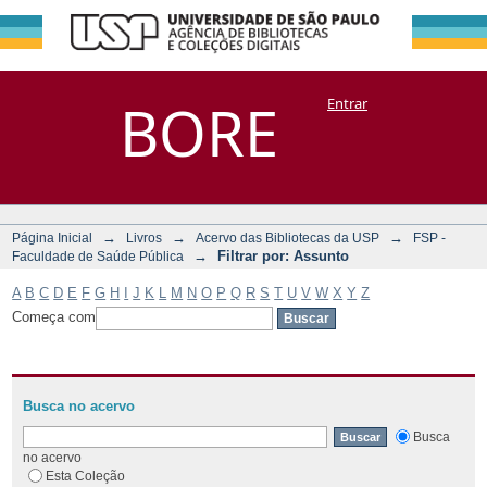
Filtrar por:
Repositório
BORE
Entrar
DSpace/Manakin + Corisco
Assunto
→
→
→
Página Inicial
Livros
Acervo das Bibliotecas da USP
FSP -
→
Filtrar por: Assunto
Faculdade de Saúde Pública
A
B
C
D
E
F
G
H
I
J
K
L
M
N
O
P
Q
R
S
T
U
V
W
X
Y
Z
Começa com
Busca no acervo
Busca
no acervo
Esta Coleção