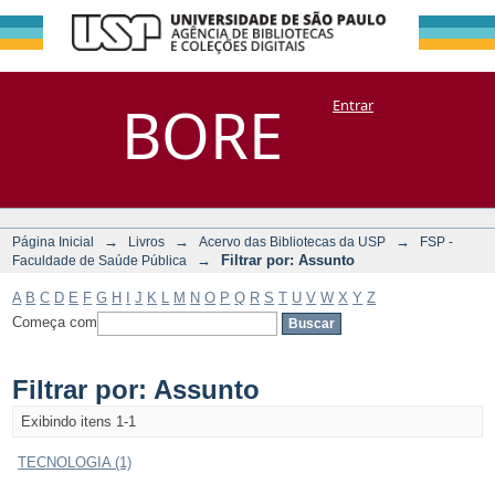
Filtrar por:
Repositório
BORE
Entrar
DSpace/Manakin + Corisco
Assunto
→
→
→
Página Inicial
Livros
Acervo das Bibliotecas da USP
FSP -
→
Filtrar por: Assunto
Faculdade de Saúde Pública
A
B
C
D
E
F
G
H
I
J
K
L
M
N
O
P
Q
R
S
T
U
V
W
X
Y
Z
Começa com
Filtrar por: Assunto
Exibindo itens 1-1
TECNOLOGIA (1)