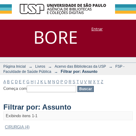
Filtrar por:
Repositório
BORE
Entrar
DSpace/Manakin + Corisco
Assunto
→
→
→
Página Inicial
Livros
Acervo das Bibliotecas da USP
FSP -
→
Filtrar por: Assunto
Faculdade de Saúde Pública
A
B
C
D
E
F
G
H
I
J
K
L
M
N
O
P
Q
R
S
T
U
V
W
X
Y
Z
Começa com
Filtrar por: Assunto
Exibindo itens 1-1
CIRURGIA (4)