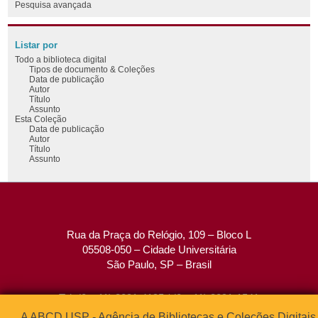
Pesquisa avançada
Listar por
Todo a biblioteca digital
Tipos de documento & Coleções
Data de publicação
Autor
Título
Assunto
Esta Coleção
Data de publicação
Autor
Título
Assunto
Rua da Praça do Relógio, 109 – Bloco L
05508-050 – Cidade Universitária
São Paulo, SP – Brasil
Tel: (0xx11) 3091-4195 / (0xx11) 3091-1541
Fax: (0xx11) 3091-1567
A ABCD USP - Agência de Bibliotecas e Coleções Digitais