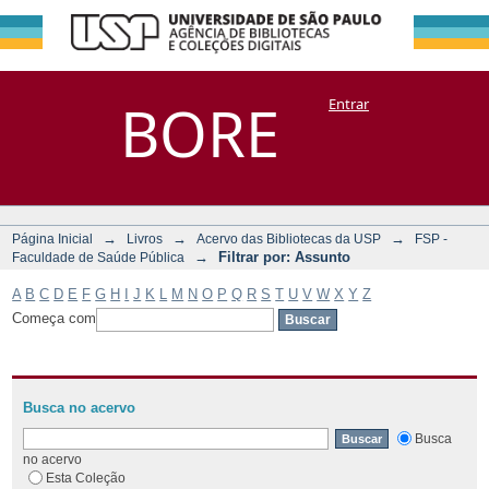
Filtrar por:
Repositório
BORE
Entrar
DSpace/Manakin + Corisco
Assunto
→
→
→
Página Inicial
Livros
Acervo das Bibliotecas da USP
FSP -
→
Filtrar por: Assunto
Faculdade de Saúde Pública
A
B
C
D
E
F
G
H
I
J
K
L
M
N
O
P
Q
R
S
T
U
V
W
X
Y
Z
Começa com
Busca no acervo
Busca
no acervo
Esta Coleção