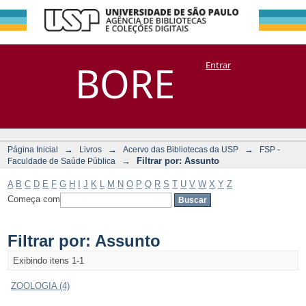
Filtrar por:
Repositório
BORE
Entrar
DSpace/Manakin + Corisco
Assunto
→
→
→
Página Inicial
Livros
Acervo das Bibliotecas da USP
FSP -
→
Filtrar por: Assunto
Faculdade de Saúde Pública
A
B
C
D
E
F
G
H
I
J
K
L
M
N
O
P
Q
R
S
T
U
V
W
X
Y
Z
Começa com
Filtrar por: Assunto
Exibindo itens 1-1
ZOOLOGIA (4)