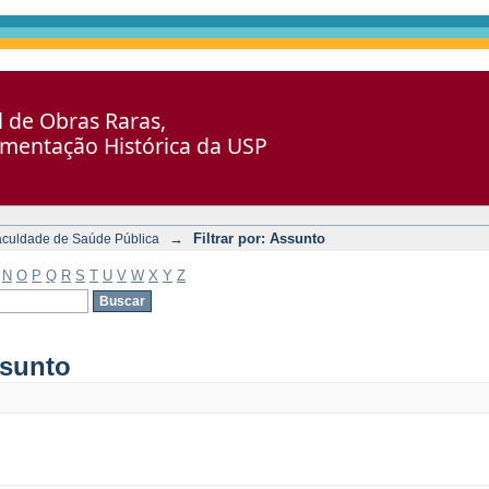
al de Obras Raras,
umentação Histórica da USP
→
Filtrar por: Assunto
aculdade de Saúde Pública
N
O
P
Q
R
S
T
U
V
W
X
Y
Z
ssunto