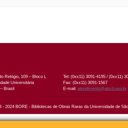
o Relógio, 109 – Bloco L
Tel: (0xx11) 3091-4195 / (0xx11) 
dade Universitária
Fax: (0xx11) 3091-1567
– Brasil
E-mail:
atendimento@abcd.usp.br
 - 2024 BORE - Bibliotecas de Obras Raras da Universidade de Sã