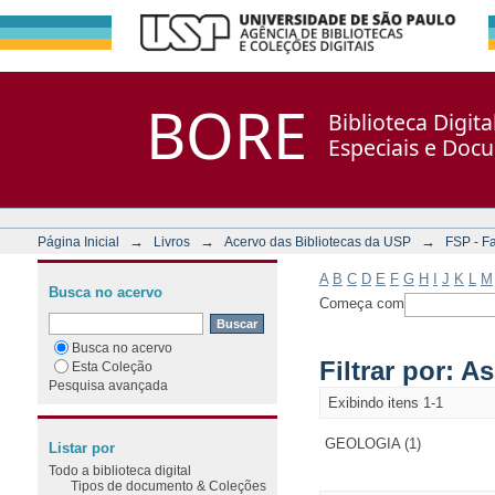
Filtrar por: Assunto
Repositório DSpace/Manakin + Corisco
BORE
Biblioteca Digit
Especiais e Doc
→
→
→
Página Inicial
Livros
Acervo das Bibliotecas da USP
FSP - F
A
B
C
D
E
F
G
H
I
J
K
L
M
Busca no acervo
Começa com
Busca no acervo
Filtrar por: A
Esta Coleção
Pesquisa avançada
Exibindo itens 1-1
GEOLOGIA (1)
Listar por
Todo a biblioteca digital
Tipos de documento & Coleções