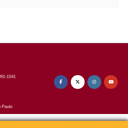
3091-1541




o Paulo