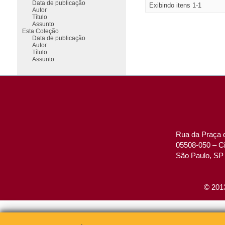
Data de publicação
Exibindo itens 1-1
Autor
Título
Assunto
Esta Coleção
Data de publicação
Autor
Título
Assunto
Rua da Praça d
05508-050 – Ci
São Paulo, SP 
© 2013