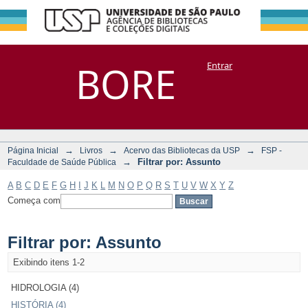
Filtrar por:
Repositório
BORE
Entrar
DSpace/Manakin + Corisco
Assunto
→
→
→
Página Inicial
Livros
Acervo das Bibliotecas da USP
FSP -
→
Filtrar por: Assunto
Faculdade de Saúde Pública
A
B
C
D
E
F
G
H
I
J
K
L
M
N
O
P
Q
R
S
T
U
V
W
X
Y
Z
Começa com
Filtrar por: Assunto
Exibindo itens 1-2
HIDROLOGIA (4)
HISTÓRIA (4)