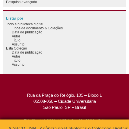
Pesquisa avançada
Listar por
Todo a biblioteca digital
Tipos de documento & Coleções
Data de publicação
Autor
Título
Assunto
Esta Coleção
Data de publicação
Autor
Título
Assunto
Rua da Praça do Relógio, 109 – Bloco L
05508-050 – Cidade Universitária
São Paulo, SP – Brasil
Tel: (0xx11) 3091-4195 / (0xx11) 3091-1541
Fax: (0xx11) 3091-1567
A ABCD USP - Agência de Bibliotecas e Coleções Digitais