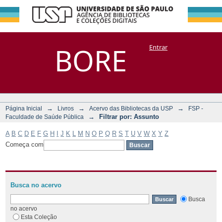
Filtrar por:
Repositório
BORE
Entrar
DSpace/Manakin + Corisco
Assunto
→
→
→
Página Inicial
Livros
Acervo das Bibliotecas da USP
FSP -
→
Filtrar por: Assunto
Faculdade de Saúde Pública
A
B
C
D
E
F
G
H
I
J
K
L
M
N
O
P
Q
R
S
T
U
V
W
X
Y
Z
Começa com
Busca no acervo
Busca
no acervo
Esta Coleção