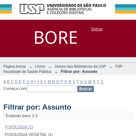
Filtrar por:
Repositório
BORE
Entrar
DSpace/Manakin + Corisco
Assunto
→
→
→
Página Inicial
Livros
Acervo das Bibliotecas da USP
FSP -
→
Filtrar por: Assunto
Faculdade de Saúde Pública
A
B
C
D
E
F
G
H
I
J
K
L
M
N
O
P
Q
R
S
T
U
V
W
X
Y
Z
Começa com
Filtrar por: Assunto
Exibindo itens 1-3
FISIOLOGIA (1)
FISIOLOGIA VEGETAL (1)