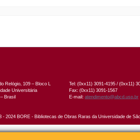
o Relógio, 109 – Bloco L
Tel: (0xx11) 3091-4195 / (0xx11) 
dade Universitária
Fax: (0xx11) 3091-1567
– Brasil
E-mail:
atendimento@abcd.usp.br
 - 2024 BORE - Bibliotecas de Obras Raras da Universidade de Sã