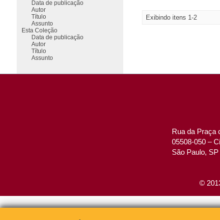
Data de publicação
Autor
Título
Exibindo itens 1-2
Assunto
Esta Coleção
Data de publicação
Autor
Título
Assunto
Rua da Praça d
05508-050 – Ci
São Paulo, SP 
© 2013