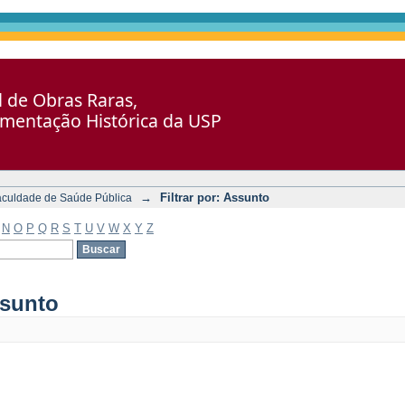
al de Obras Raras,
umentação Histórica da USP
→
Filtrar por: Assunto
aculdade de Saúde Pública
N
O
P
Q
R
S
T
U
V
W
X
Y
Z
ssunto