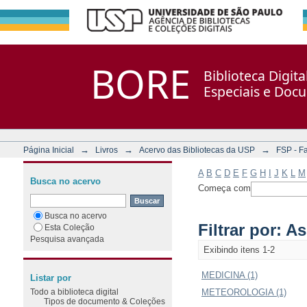
Filtrar por: Assunto
Repositório DSpace/Manakin + Corisco
BORE
Biblioteca Digit
Especiais e Doc
→
→
→
Página Inicial
Livros
Acervo das Bibliotecas da USP
FSP - F
A
B
C
D
E
F
G
H
I
J
K
L
M
Busca no acervo
Começa com
Busca no acervo
Filtrar por: A
Esta Coleção
Pesquisa avançada
Exibindo itens 1-2
MEDICINA (1)
Listar por
Todo a biblioteca digital
METEOROLOGIA (1)
Tipos de documento & Coleções