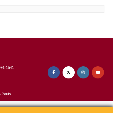
3091-1541




o Paulo