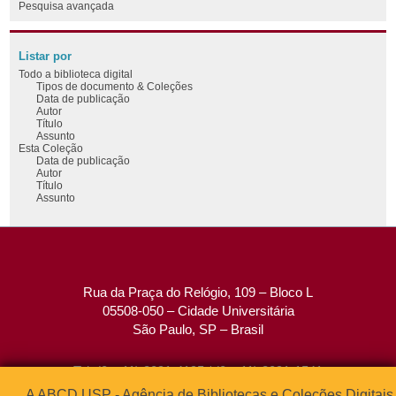
Pesquisa avançada
Listar por
Todo a biblioteca digital
Tipos de documento & Coleções
Data de publicação
Autor
Título
Assunto
Esta Coleção
Data de publicação
Autor
Título
Assunto
Rua da Praça do Relógio, 109 – Bloco L
05508-050 – Cidade Universitária
São Paulo, SP – Brasil
Tel: (0xx11) 3091-4195 / (0xx11) 3091-1541
Fax: (0xx11) 3091-1567
A ABCD USP - Agência de Bibliotecas e Coleções Digitais