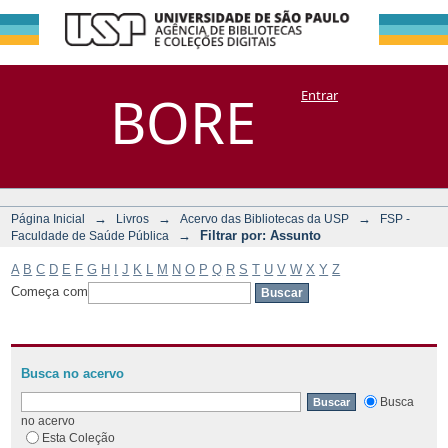
Filtrar por:
Repositório
BORE
Entrar
DSpace/Manakin + Corisco
Assunto
→
→
→
Página Inicial
Livros
Acervo das Bibliotecas da USP
FSP -
→
Filtrar por: Assunto
Faculdade de Saúde Pública
A
B
C
D
E
F
G
H
I
J
K
L
M
N
O
P
Q
R
S
T
U
V
W
X
Y
Z
Começa com
Busca no acervo
Busca
no acervo
Esta Coleção