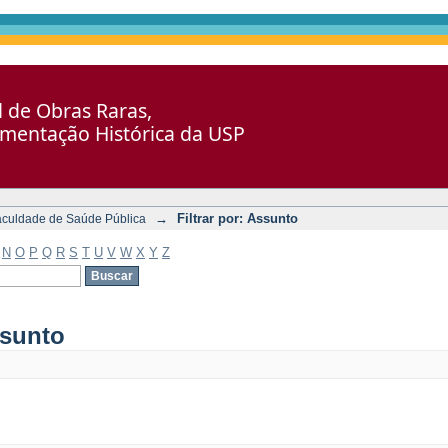
al de Obras Raras,
umentação Histórica da USP
→
Filtrar por: Assunto
aculdade de Saúde Pública
N
O
P
Q
R
S
T
U
V
W
X
Y
Z
ssunto