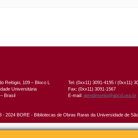
o Relógio, 109 – Bloco L
Tel: (0xx11) 3091-4195 / (0xx11) 
dade Universitária
Fax: (0xx11) 3091-1567
– Brasil
E-mail:
atendimento@abcd.usp.br
 - 2024 BORE - Bibliotecas de Obras Raras da Universidade de Sã