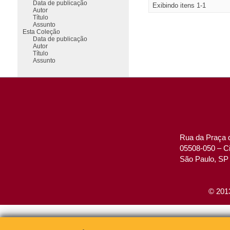
Data de publicação
Exibindo itens 1-1
Autor
Título
Assunto
Esta Coleção
Data de publicação
Autor
Título
Assunto
Rua da Praça d
05508-050 – Ci
São Paulo, SP 
© 2013