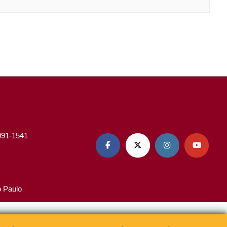
3091-1541




o Paulo