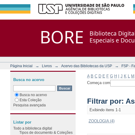
Filtrar por: Assunto
Repositório DSpace/Manakin + Corisco
BORE
Biblioteca Digit
Especiais e Doc
→
→
→
Página Inicial
Livros
Acervo das Bibliotecas da USP
FSP - F
A
B
C
D
E
F
G
H
I
J
K
L
M
Busca no acervo
Começa com
Busca no acervo
Filtrar por: A
Esta Coleção
Pesquisa avançada
Exibindo itens 1-1
ZOOLOGIA (4)
Listar por
Todo a biblioteca digital
Tipos de documento & Coleções