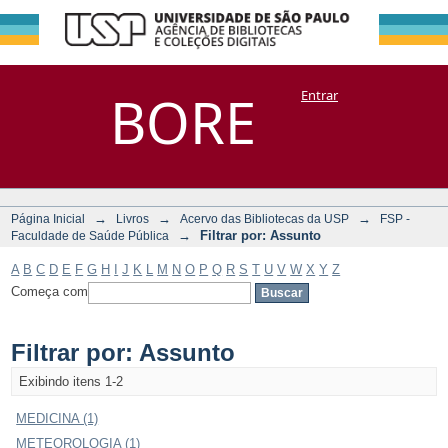
Filtrar por:
Repositório
BORE
Entrar
DSpace/Manakin + Corisco
Assunto
→
→
→
Página Inicial
Livros
Acervo das Bibliotecas da USP
FSP -
→
Filtrar por: Assunto
Faculdade de Saúde Pública
A
B
C
D
E
F
G
H
I
J
K
L
M
N
O
P
Q
R
S
T
U
V
W
X
Y
Z
Começa com
Filtrar por: Assunto
Exibindo itens 1-2
MEDICINA (1)
METEOROLOGIA (1)