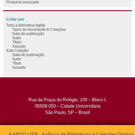
Pesquisa avançada
Listar por
Todo a biblioteca digital
Tipos de documento & Coleções
Data de publicação
Autor
Título
Assunto
Esta Coleção
Data de publicação
Autor
Título
Assunto
Rua da Praça do Relógio, 109 – Bloco L
05508-050 – Cidade Universitária
São Paulo, SP – Brasil
Tel: (0xx11) 3091-4195 / (0xx11) 3091-1541
Fax: (0xx11) 3091-1567
A ABCD USP - Agência de Bibliotecas e Coleções Digitais