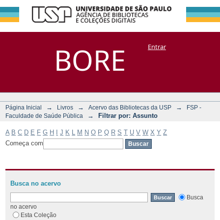
Filtrar por:
Repositório
BORE
Entrar
DSpace/Manakin + Corisco
Assunto
→
→
→
Página Inicial
Livros
Acervo das Bibliotecas da USP
FSP -
→
Filtrar por: Assunto
Faculdade de Saúde Pública
A
B
C
D
E
F
G
H
I
J
K
L
M
N
O
P
Q
R
S
T
U
V
W
X
Y
Z
Começa com
Busca no acervo
Busca
no acervo
Esta Coleção