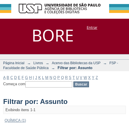
Filtrar por:
Repositório
BORE
Entrar
DSpace/Manakin + Corisco
Assunto
→
→
→
Página Inicial
Livros
Acervo das Bibliotecas da USP
FSP -
→
Filtrar por: Assunto
Faculdade de Saúde Pública
A
B
C
D
E
F
G
H
I
J
K
L
M
N
O
P
Q
R
S
T
U
V
W
X
Y
Z
Começa com
Filtrar por: Assunto
Exibindo itens 1-1
QUÍMICA (1)