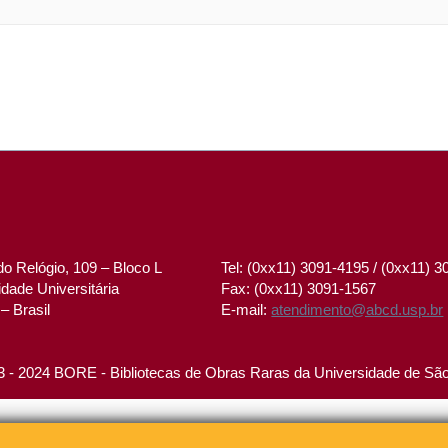
o Relógio, 109 – Bloco L
Tel: (0xx11) 3091-4195 / (0xx11) 
dade Universitária
Fax: (0xx11) 3091-1567
– Brasil
E-mail:
atendimento@abcd.usp.br
 - 2024 BORE - Bibliotecas de Obras Raras da Universidade de Sã