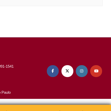
3091-1541




o Paulo