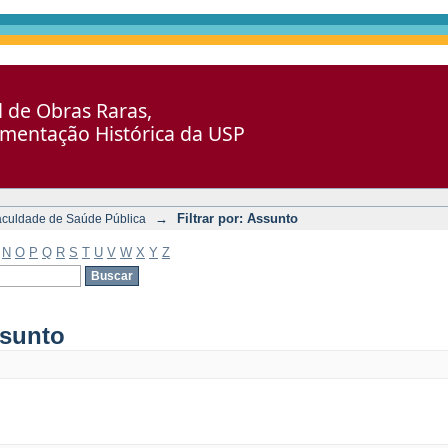
al de Obras Raras,
umentação Histórica da USP
→
Filtrar por: Assunto
aculdade de Saúde Pública
N
O
P
Q
R
S
T
U
V
W
X
Y
Z
ssunto