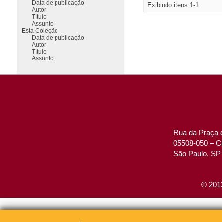
Data de publicação
Exibindo itens 1-1
Autor
Título
Assunto
Esta Coleção
Data de publicação
Autor
Título
Assunto
Rua da Praça d
05508-050 – Ci
São Paulo, SP 
© 2013