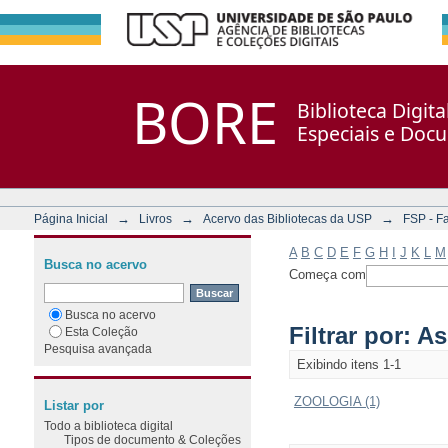
Filtrar por: Assunto
Repositório DSpace/Manakin + Corisco
BORE
Biblioteca Digit
Especiais e Doc
→
→
→
Página Inicial
Livros
Acervo das Bibliotecas da USP
FSP - F
A
B
C
D
E
F
G
H
I
J
K
L
M
Busca no acervo
Começa com
Busca no acervo
Filtrar por: A
Esta Coleção
Pesquisa avançada
Exibindo itens 1-1
ZOOLOGIA (1)
Listar por
Todo a biblioteca digital
Tipos de documento & Coleções