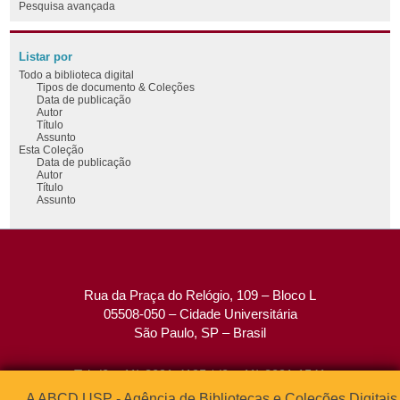
Pesquisa avançada
Listar por
Todo a biblioteca digital
Tipos de documento & Coleções
Data de publicação
Autor
Título
Assunto
Esta Coleção
Data de publicação
Autor
Título
Assunto
Rua da Praça do Relógio, 109 – Bloco L
05508-050 – Cidade Universitária
São Paulo, SP – Brasil
Tel: (0xx11) 3091-4195 / (0xx11) 3091-1541
Fax: (0xx11) 3091-1567
A ABCD USP - Agência de Bibliotecas e Coleções Digitais