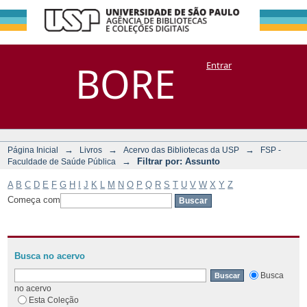
Filtrar por:
Repositório
BORE
Entrar
DSpace/Manakin + Corisco
Assunto
→
→
→
Página Inicial
Livros
Acervo das Bibliotecas da USP
FSP -
→
Filtrar por: Assunto
Faculdade de Saúde Pública
A
B
C
D
E
F
G
H
I
J
K
L
M
N
O
P
Q
R
S
T
U
V
W
X
Y
Z
Começa com
Busca no acervo
Busca
no acervo
Esta Coleção