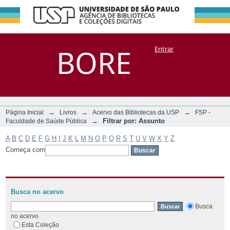
Filtrar por:
Repositório
BORE
Entrar
DSpace/Manakin + Corisco
Assunto
→
→
→
Página Inicial
Livros
Acervo das Bibliotecas da USP
FSP -
→
Filtrar por: Assunto
Faculdade de Saúde Pública
A
B
C
D
E
F
G
H
I
J
K
L
M
N
O
P
Q
R
S
T
U
V
W
X
Y
Z
Começa com
Busca no acervo
Busca
no acervo
Esta Coleção