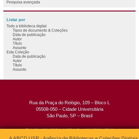
Pesquisa avançada
Listar por
Todo a biblioteca digital
Tipos de documento & Coleções
Data de publicação
Autor
Título
Assunto
Esta Coleção
Data de publicação
Autor
Título
Assunto
Rua da Praça do Relógio, 109 – Bloco L
05508-050 – Cidade Universitária
São Paulo, SP – Brasil
Tel: (0xx11) 3091-4195 / (0xx11) 3091-1541
Fax: (0xx11) 3091-1567
A ABCD USP - Agência de Bibliotecas e Coleções Digitais