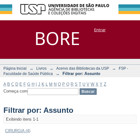
Filtrar por:
Repositório
BORE
Entrar
DSpace/Manakin + Corisco
Assunto
→
→
→
Página Inicial
Livros
Acervo das Bibliotecas da USP
FSP -
→
Filtrar por: Assunto
Faculdade de Saúde Pública
A
B
C
D
E
F
G
H
I
J
K
L
M
N
O
P
Q
R
S
T
U
V
W
X
Y
Z
Começa com
Filtrar por: Assunto
Exibindo itens 1-1
CIRURGIA (4)