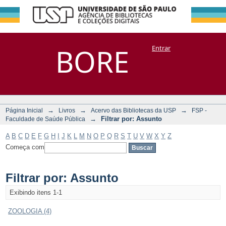
Filtrar por:
Repositório
BORE
Entrar
DSpace/Manakin + Corisco
Assunto
→
→
→
Página Inicial
Livros
Acervo das Bibliotecas da USP
FSP -
→
Filtrar por: Assunto
Faculdade de Saúde Pública
A
B
C
D
E
F
G
H
I
J
K
L
M
N
O
P
Q
R
S
T
U
V
W
X
Y
Z
Começa com
Filtrar por: Assunto
Exibindo itens 1-1
ZOOLOGIA (4)