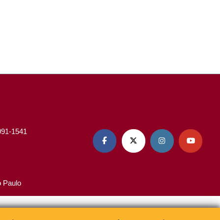
3091-1541




o Paulo