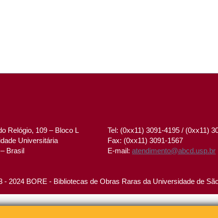
o Relógio, 109 – Bloco L
Tel: (0xx11) 3091-4195 / (0xx11) 
dade Universitária
Fax: (0xx11) 3091-1567
– Brasil
E-mail:
atendimento@abcd.usp.br
 - 2024 BORE - Bibliotecas de Obras Raras da Universidade de Sã