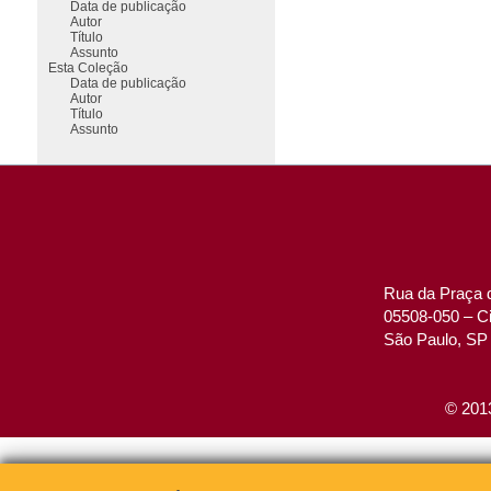
Data de publicação
Autor
Título
Assunto
Esta Coleção
Data de publicação
Autor
Título
Assunto
Rua da Praça d
05508-050 – Ci
São Paulo, SP 
© 2013