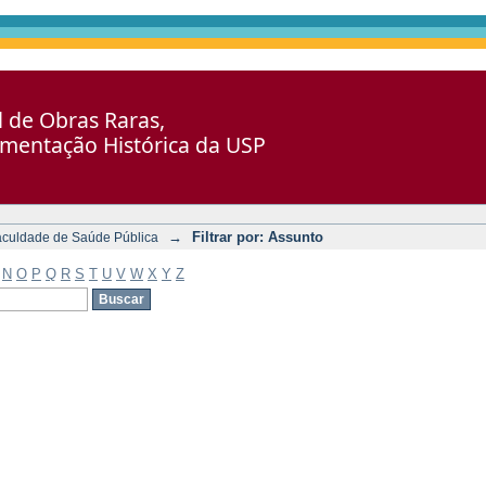
al de Obras Raras,
umentação Histórica da USP
→
Filtrar por: Assunto
aculdade de Saúde Pública
N
O
P
Q
R
S
T
U
V
W
X
Y
Z