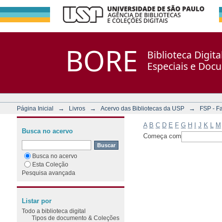
Filtrar por: Assunto
Repositório DSpace/Manakin + Corisco
BORE
Biblioteca Digit
Especiais e Doc
→
→
→
Página Inicial
Livros
Acervo das Bibliotecas da USP
FSP - F
A
B
C
D
E
F
G
H
I
J
K
L
M
Busca no acervo
Começa com
Busca no acervo
Esta Coleção
Pesquisa avançada
Listar por
Todo a biblioteca digital
Tipos de documento & Coleções