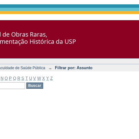
al de Obras Raras,
umentação Histórica da USP
→
Filtrar por: Assunto
aculdade de Saúde Pública
N
O
P
Q
R
S
T
U
V
W
X
Y
Z