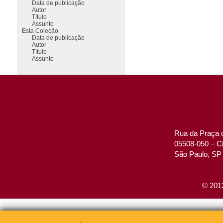
Data de publicação
Autor
Título
Assunto
Esta Coleção
Data de publicação
Autor
Título
Assunto
Rua da Praça d
05508-050 – Ci
São Paulo, SP 
© 2013