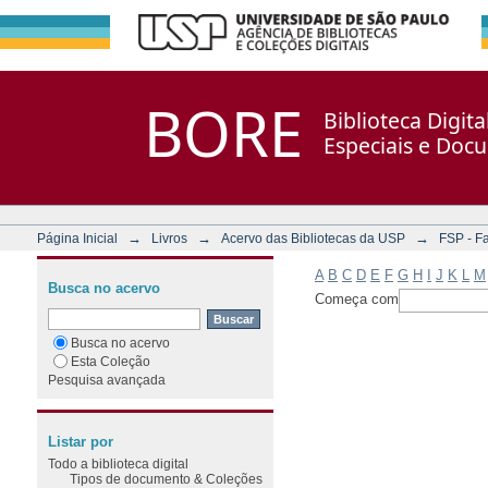
Filtrar por: Assunto
Repositório DSpace/Manakin + Corisco
BORE
Biblioteca Digit
Especiais e Doc
→
→
→
Página Inicial
Livros
Acervo das Bibliotecas da USP
FSP - F
A
B
C
D
E
F
G
H
I
J
K
L
M
Busca no acervo
Começa com
Busca no acervo
Esta Coleção
Pesquisa avançada
Listar por
Todo a biblioteca digital
Tipos de documento & Coleções