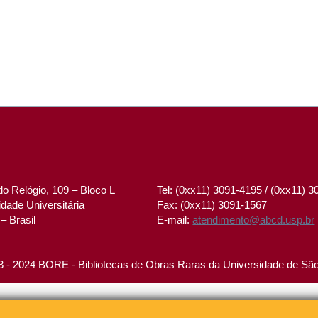
o Relógio, 109 – Bloco L
Tel: (0xx11) 3091-4195 / (0xx11) 
dade Universitária
Fax: (0xx11) 3091-1567
– Brasil
E-mail:
atendimento@abcd.usp.br
 - 2024 BORE - Bibliotecas de Obras Raras da Universidade de Sã