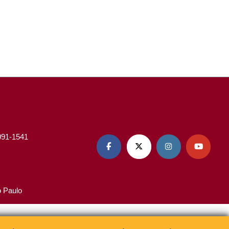
3091-1541




o Paulo