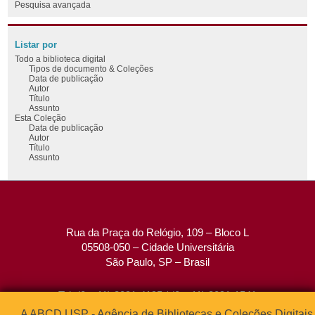
Pesquisa avançada
Listar por
Todo a biblioteca digital
Tipos de documento & Coleções
Data de publicação
Autor
Título
Assunto
Esta Coleção
Data de publicação
Autor
Título
Assunto
Rua da Praça do Relógio, 109 – Bloco L
05508-050 – Cidade Universitária
São Paulo, SP – Brasil
Tel: (0xx11) 3091-4195 / (0xx11) 3091-1541
Fax: (0xx11) 3091-1567
A ABCD USP - Agência de Bibliotecas e Coleções Digitais