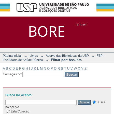
Filtrar por:
Repositório
BORE
Entrar
DSpace/Manakin + Corisco
Assunto
→
→
→
Página Inicial
Livros
Acervo das Bibliotecas da USP
FSP -
→
Filtrar por: Assunto
Faculdade de Saúde Pública
A
B
C
D
E
F
G
H
I
J
K
L
M
N
O
P
Q
R
S
T
U
V
W
X
Y
Z
Começa com
Busca no acervo
Busca
no acervo
Esta Coleção