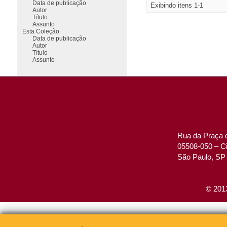
Data de publicação
Exibindo itens 1-1
Autor
Título
Assunto
Esta Coleção
Data de publicação
Autor
Título
Assunto
Rua da Praça d
05508-050 – Ci
São Paulo, SP 
© 2013