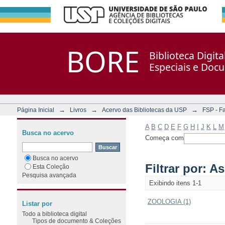
Filtrar por: Assunto
Repositório DSpace/Manakin + Corisco
BORE
Biblioteca Digit
Especiais e Doc
→
→
→
Página Inicial
Livros
Acervo das Bibliotecas da USP
FSP - F
A
B
C
D
E
F
G
H
I
J
K
L
M
Busca no acervo
Começa com
Busca no acervo
Filtrar por: A
Esta Coleção
Pesquisa avançada
Exibindo itens 1-1
ZOOLOGIA (1)
Listar por
Todo a biblioteca digital
Tipos de documento & Coleções