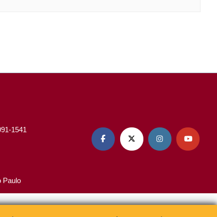
3091-1541




o Paulo