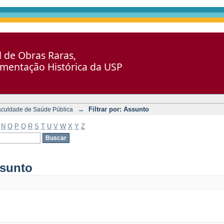
al de Obras Raras,
umentação Histórica da USP
→
Filtrar por: Assunto
aculdade de Saúde Pública
N
O
P
Q
R
S
T
U
V
W
X
Y
Z
ssunto