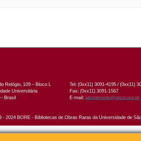
o Relógio, 109 – Bloco L
Tel: (0xx11) 3091-4195 / (0xx11) 
dade Universitária
Fax: (0xx11) 3091-1567
– Brasil
E-mail:
atendimento@abcd.usp.br
 - 2024 BORE - Bibliotecas de Obras Raras da Universidade de Sã