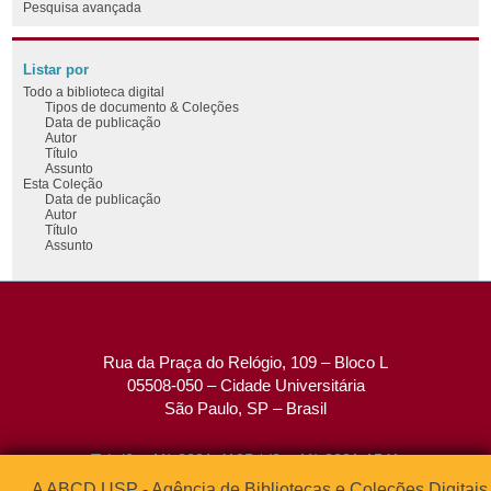
Pesquisa avançada
Listar por
Todo a biblioteca digital
Tipos de documento & Coleções
Data de publicação
Autor
Título
Assunto
Esta Coleção
Data de publicação
Autor
Título
Assunto
Rua da Praça do Relógio, 109 – Bloco L
05508-050 – Cidade Universitária
São Paulo, SP – Brasil
Tel: (0xx11) 3091-4195 / (0xx11) 3091-1541
Fax: (0xx11) 3091-1567
A ABCD USP - Agência de Bibliotecas e Coleções Digitais