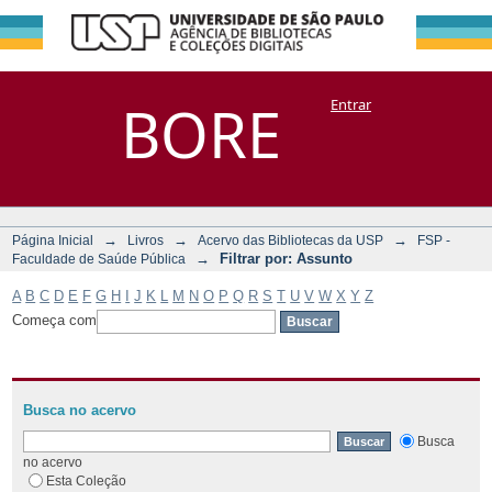
Filtrar por:
Repositório
BORE
Entrar
DSpace/Manakin + Corisco
Assunto
→
→
→
Página Inicial
Livros
Acervo das Bibliotecas da USP
FSP -
→
Filtrar por: Assunto
Faculdade de Saúde Pública
A
B
C
D
E
F
G
H
I
J
K
L
M
N
O
P
Q
R
S
T
U
V
W
X
Y
Z
Começa com
Busca no acervo
Busca
no acervo
Esta Coleção