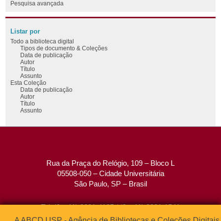
Pesquisa avançada
Listar por
Todo a biblioteca digital
Tipos de documento & Coleções
Data de publicação
Autor
Título
Assunto
Esta Coleção
Data de publicação
Autor
Título
Assunto
Rua da Praça do Relógio, 109 – Bloco L
05508-050 – Cidade Universitária
São Paulo, SP – Brasil
Tel: (0xx11) 3091-4195 / (0xx11) 3091-1541
Fax: (0xx11) 3091-1567
A ABCD USP - Agência de Bibliotecas e Coleções Digitais