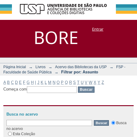
Filtrar por:
Repositório
BORE
Entrar
DSpace/Manakin + Corisco
Assunto
→
→
→
Página Inicial
Livros
Acervo das Bibliotecas da USP
FSP -
→
Filtrar por: Assunto
Faculdade de Saúde Pública
A
B
C
D
E
F
G
H
I
J
K
L
M
N
O
P
Q
R
S
T
U
V
W
X
Y
Z
Começa com
Busca no acervo
Busca
no acervo
Esta Coleção