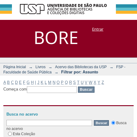
Filtrar por:
Repositório
BORE
Entrar
DSpace/Manakin + Corisco
Assunto
→
→
→
Página Inicial
Livros
Acervo das Bibliotecas da USP
FSP -
→
Filtrar por: Assunto
Faculdade de Saúde Pública
A
B
C
D
E
F
G
H
I
J
K
L
M
N
O
P
Q
R
S
T
U
V
W
X
Y
Z
Começa com
Busca no acervo
Busca
no acervo
Esta Coleção