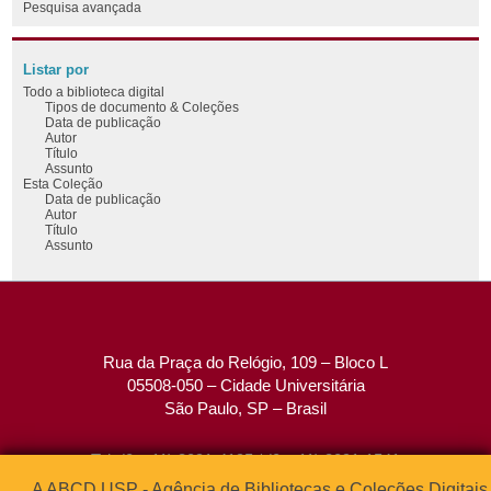
Pesquisa avançada
Listar por
Todo a biblioteca digital
Tipos de documento & Coleções
Data de publicação
Autor
Título
Assunto
Esta Coleção
Data de publicação
Autor
Título
Assunto
Rua da Praça do Relógio, 109 – Bloco L
05508-050 – Cidade Universitária
São Paulo, SP – Brasil
Tel: (0xx11) 3091-4195 / (0xx11) 3091-1541
Fax: (0xx11) 3091-1567
A ABCD USP - Agência de Bibliotecas e Coleções Digitais