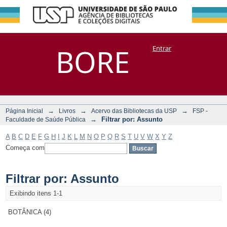
Filtrar por:
Repositório
BORE
Entrar
DSpace/Manakin + Corisco
Assunto
→
→
→
Página Inicial
Livros
Acervo das Bibliotecas da USP
FSP -
→
Filtrar por: Assunto
Faculdade de Saúde Pública
A
B
C
D
E
F
G
H
I
J
K
L
M
N
O
P
Q
R
S
T
U
V
W
X
Y
Z
Começa com
Filtrar por: Assunto
Exibindo itens 1-1
BOTÂNICA (4)