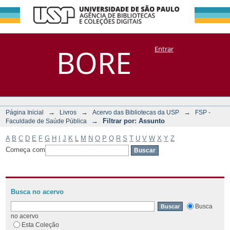
Filtrar por:
Repositório
BORE
Entrar
DSpace/Manakin + Corisco
Assunto
→
→
→
Página Inicial
Livros
Acervo das Bibliotecas da USP
FSP -
→
Filtrar por: Assunto
Faculdade de Saúde Pública
A
B
C
D
E
F
G
H
I
J
K
L
M
N
O
P
Q
R
S
T
U
V
W
X
Y
Z
Começa com
Busca no acervo
Busca
no acervo
Esta Coleção