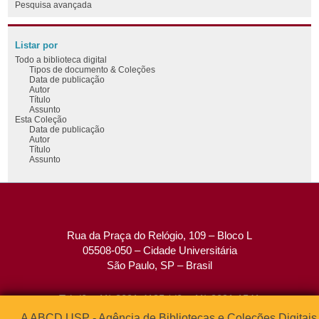
Pesquisa avançada
Listar por
Todo a biblioteca digital
Tipos de documento & Coleções
Data de publicação
Autor
Título
Assunto
Esta Coleção
Data de publicação
Autor
Título
Assunto
Rua da Praça do Relógio, 109 – Bloco L
05508-050 – Cidade Universitária
São Paulo, SP – Brasil
Tel: (0xx11) 3091-4195 / (0xx11) 3091-1541
Fax: (0xx11) 3091-1567
A ABCD USP - Agência de Bibliotecas e Coleções Digitais