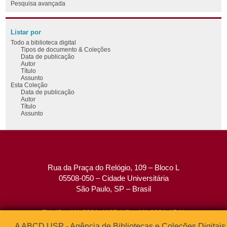
Pesquisa avançada
Listar por
Todo a biblioteca digital
Tipos de documento & Coleções
Data de publicação
Autor
Título
Assunto
Esta Coleção
Data de publicação
Autor
Título
Assunto
Rua da Praça do Relógio, 109 – Bloco L
05508-050 – Cidade Universitária
São Paulo, SP – Brasil
Tel: (0xx11) 3091-4195 / (0xx11) 3091-1541
Fax: (0xx11) 3091-1567
A ABCD USP - Agência de Bibliotecas e Coleções Digitais