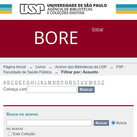
Filtrar por:
Repositório
BORE
Entrar
DSpace/Manakin + Corisco
Assunto
→
→
→
Página Inicial
Livros
Acervo das Bibliotecas da USP
FSP -
→
Filtrar por: Assunto
Faculdade de Saúde Pública
A
B
C
D
E
F
G
H
I
J
K
L
M
N
O
P
Q
R
S
T
U
V
W
X
Y
Z
Começa com
Busca no acervo
Busca
no acervo
Esta Coleção