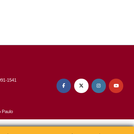
3091-1541




o Paulo