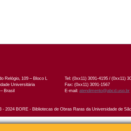
o Relógio, 109 – Bloco L
Tel: (0xx11) 3091-4195 / (0xx11) 
dade Universitária
Fax: (0xx11) 3091-1567
– Brasil
E-mail:
atendimento@abcd.usp.br
 - 2024 BORE - Bibliotecas de Obras Raras da Universidade de Sã