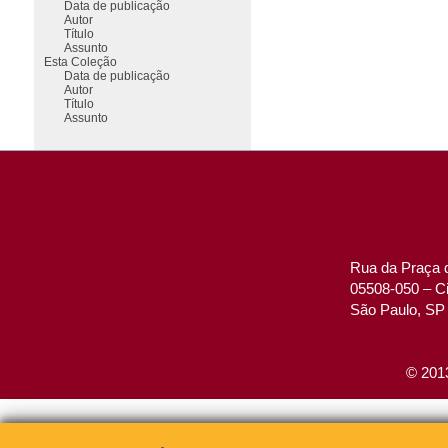
Data de publicação
Autor
Título
Assunto
Esta Coleção
Data de publicação
Autor
Título
Assunto
Rua da Praça d
05508-050 – Ci
São Paulo, SP 
© 2013