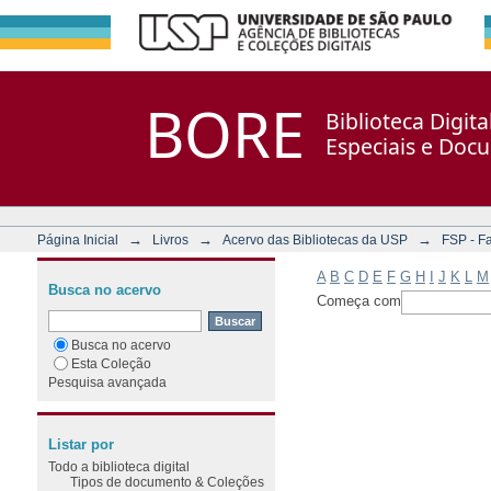
Filtrar por: Assunto
Repositório DSpace/Manakin + Corisco
BORE
Biblioteca Digit
Especiais e Doc
→
→
→
Página Inicial
Livros
Acervo das Bibliotecas da USP
FSP - F
A
B
C
D
E
F
G
H
I
J
K
L
M
Busca no acervo
Começa com
Busca no acervo
Esta Coleção
Pesquisa avançada
Listar por
Todo a biblioteca digital
Tipos de documento & Coleções