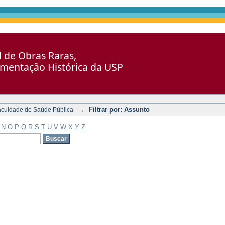
al de Obras Raras,
umentação Histórica da USP
→
Filtrar por: Assunto
aculdade de Saúde Pública
N
O
P
Q
R
S
T
U
V
W
X
Y
Z