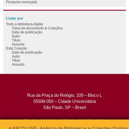
Pesquisa avançada
Listar por
Todo a biblioteca digital
Tipos de documento & Coleções
Data de publicação
Autor
Título
Assunto
Esta Coleção
Data de publicação
Autor
Título
Assunto
Rua da Praça do Relógio, 109 – Bloco L
05508-050 – Cidade Universitária
São Paulo, SP – Brasil
Tel: (0xx11) 3091-4195 / (0xx11) 3091-1541
Fax: (0xx11) 3091-1567
A ABCD USP - Agência de Bibliotecas e Coleções Digitais