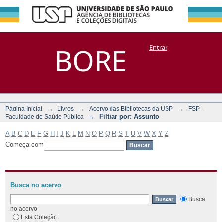
Filtrar por:
Repositório
BORE
Entrar
DSpace/Manakin + Corisco
Assunto
→
→
→
Página Inicial
Livros
Acervo das Bibliotecas da USP
FSP -
→
Filtrar por: Assunto
Faculdade de Saúde Pública
A
B
C
D
E
F
G
H
I
J
K
L
M
N
O
P
Q
R
S
T
U
V
W
X
Y
Z
Começa com
Busca no acervo
Busca
no acervo
Esta Coleção