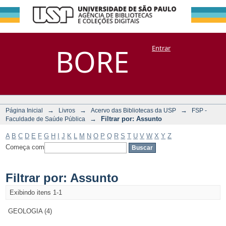
Filtrar por:
Repositório
BORE
Entrar
DSpace/Manakin + Corisco
Assunto
→
→
→
Página Inicial
Livros
Acervo das Bibliotecas da USP
FSP -
→
Filtrar por: Assunto
Faculdade de Saúde Pública
A
B
C
D
E
F
G
H
I
J
K
L
M
N
O
P
Q
R
S
T
U
V
W
X
Y
Z
Começa com
Filtrar por: Assunto
Exibindo itens 1-1
GEOLOGIA (4)