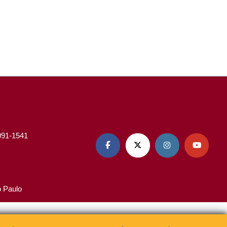
3091-1541




o Paulo