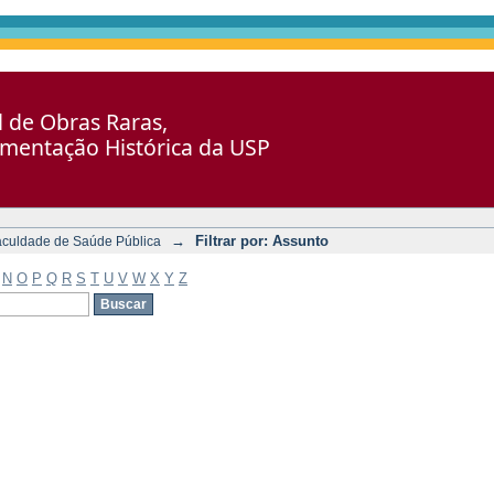
al de Obras Raras,
umentação Histórica da USP
→
Filtrar por: Assunto
aculdade de Saúde Pública
N
O
P
Q
R
S
T
U
V
W
X
Y
Z