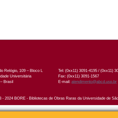
o Relógio, 109 – Bloco L
Tel: (0xx11) 3091-4195 / (0xx11) 
dade Universitária
Fax: (0xx11) 3091-1567
– Brasil
E-mail:
atendimento@abcd.usp.br
 - 2024 BORE - Bibliotecas de Obras Raras da Universidade de Sã