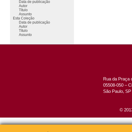
Data de publicação
Autor
Título
Assunto
Esta Coleção
Data de publicação
Autor
Título
Assunto
Rua da Praça d
05508-050 – Ci
São Paulo, SP 
© 2013