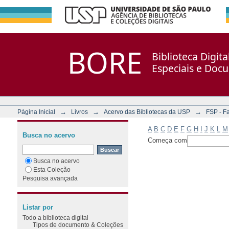
Filtrar por: Assunto
Repositório DSpace/Manakin + Corisco
BORE
Biblioteca Digit
Especiais e Doc
→
→
→
Página Inicial
Livros
Acervo das Bibliotecas da USP
FSP - F
A
B
C
D
E
F
G
H
I
J
K
L
M
Busca no acervo
Começa com
Busca no acervo
Esta Coleção
Pesquisa avançada
Listar por
Todo a biblioteca digital
Tipos de documento & Coleções