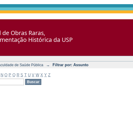
al de Obras Raras,
umentação Histórica da USP
→
Filtrar por: Assunto
aculdade de Saúde Pública
N
O
P
Q
R
S
T
U
V
W
X
Y
Z