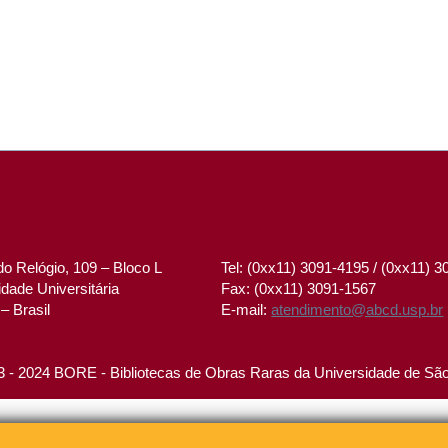
o Relógio, 109 – Bloco L
Tel: (0xx11) 3091-4195 / (0xx11) 
dade Universitária
Fax: (0xx11) 3091-1567
– Brasil
E-mail:
atendimento@abcd.usp.br
 - 2024 BORE - Bibliotecas de Obras Raras da Universidade de Sã