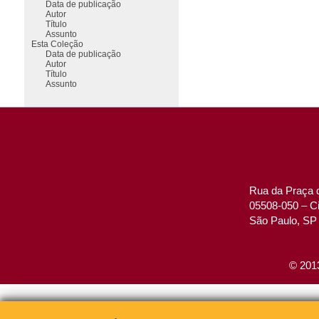
Data de publicação
Autor
Título
Assunto
Esta Coleção
Data de publicação
Autor
Título
Assunto
Rua da Praça d
05508-050 – Ci
São Paulo, SP 
© 2013