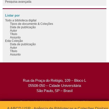
Pesquisa avançada
Listar por
Todo a biblioteca digital
Tipos de documento & Coleções
Data de publicação
Autor
Título
Assunto
Esta Coleção
Data de publicação
Autor
Título
Assunto
Rua da Praça do Relógio, 109 – Bloco L
05508-050 – Cidade Universitária
São Paulo, SP – Brasil
Tel: (0xx11) 3091-4195 / (0xx11) 3091-1541
Fax: (0xx11) 3091-1567
A ABCD USP - Agência de Bibliotecas e Coleções Digitais