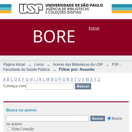
Filtrar por:
Repositório
BORE
Entrar
DSpace/Manakin + Corisco
Assunto
→
→
→
Página Inicial
Livros
Acervo das Bibliotecas da USP
FSP -
→
Filtrar por: Assunto
Faculdade de Saúde Pública
A
B
C
D
E
F
G
H
I
J
K
L
M
N
O
P
Q
R
S
T
U
V
W
X
Y
Z
Começa com
Busca no acervo
Busca
no acervo
Esta Coleção