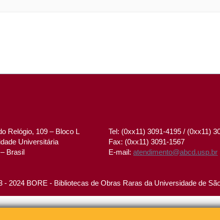
o Relógio, 109 – Bloco L
Tel: (0xx11) 3091-4195 / (0xx11) 
dade Universitária
Fax: (0xx11) 3091-1567
– Brasil
E-mail:
atendimento@abcd.usp.br
 - 2024 BORE - Bibliotecas de Obras Raras da Universidade de Sã