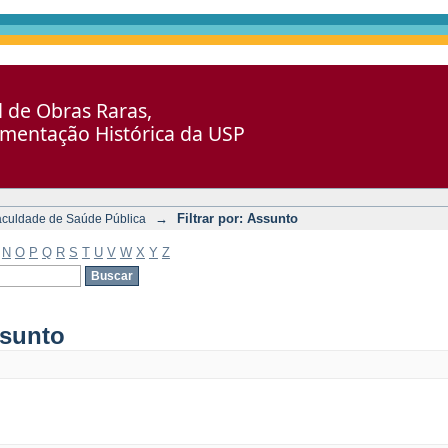
al de Obras Raras,
umentação Histórica da USP
→
Filtrar por: Assunto
aculdade de Saúde Pública
N
O
P
Q
R
S
T
U
V
W
X
Y
Z
ssunto