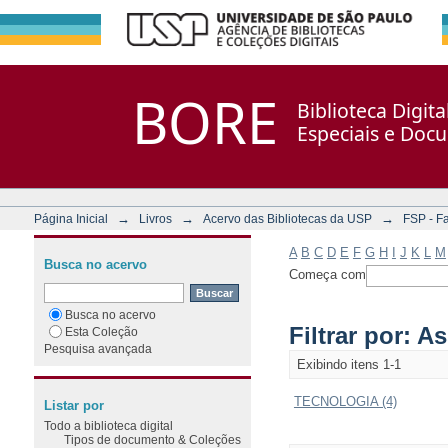
Filtrar por: Assunto
Repositório DSpace/Manakin + Corisco
BORE
Biblioteca Digit
Especiais e Doc
→
→
→
Página Inicial
Livros
Acervo das Bibliotecas da USP
FSP - F
A
B
C
D
E
F
G
H
I
J
K
L
M
Busca no acervo
Começa com
Busca no acervo
Filtrar por: A
Esta Coleção
Pesquisa avançada
Exibindo itens 1-1
TECNOLOGIA (4)
Listar por
Todo a biblioteca digital
Tipos de documento & Coleções