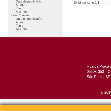
Data de publicação
Exibindo itens 1-1
Autor
Título
Assunto
Esta Coleção
Data de publicação
Autor
Título
Assunto
Rua da Praça d
05508-050 – Ci
São Paulo, SP 
© 2013