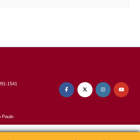
3091-1541




o Paulo