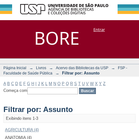
Filtrar por:
Repositório
BORE
Entrar
DSpace/Manakin + Corisco
Assunto
→
→
→
Página Inicial
Livros
Acervo das Bibliotecas da USP
FSP -
→
Filtrar por: Assunto
Faculdade de Saúde Pública
A
B
C
D
E
F
G
H
I
J
K
L
M
N
O
P
Q
R
S
T
U
V
W
X
Y
Z
Começa com
Filtrar por: Assunto
Exibindo itens 1-3
AGRICULTURA (4)
ANATOMIA (4)