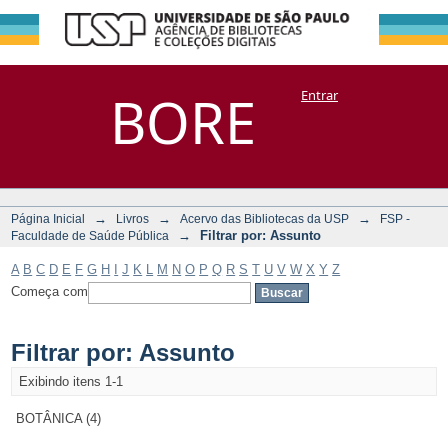
Filtrar por:
Repositório
BORE
Entrar
DSpace/Manakin + Corisco
Assunto
→
→
→
Página Inicial
Livros
Acervo das Bibliotecas da USP
FSP -
→
Filtrar por: Assunto
Faculdade de Saúde Pública
A
B
C
D
E
F
G
H
I
J
K
L
M
N
O
P
Q
R
S
T
U
V
W
X
Y
Z
Começa com
Filtrar por: Assunto
Exibindo itens 1-1
BOTÂNICA (4)