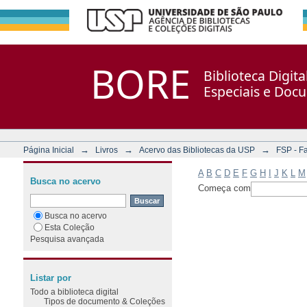
Filtrar por: Assunto
Repositório DSpace/Manakin + Corisco
BORE
Biblioteca Digit
Especiais e Doc
→
→
→
Página Inicial
Livros
Acervo das Bibliotecas da USP
FSP - F
A
B
C
D
E
F
G
H
I
J
K
L
M
Busca no acervo
Começa com
Busca no acervo
Esta Coleção
Pesquisa avançada
Listar por
Todo a biblioteca digital
Tipos de documento & Coleções