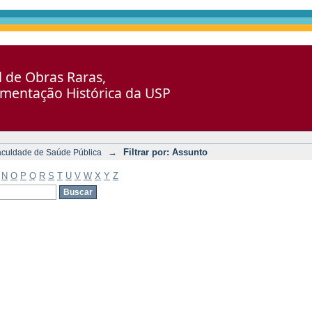
al de Obras Raras,
umentação Histórica da USP
→
Filtrar por: Assunto
aculdade de Saúde Pública
N
O
P
Q
R
S
T
U
V
W
X
Y
Z