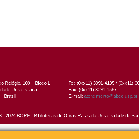
o Relógio, 109 – Bloco L
Tel: (0xx11) 3091-4195 / (0xx11) 
dade Universitária
Fax: (0xx11) 3091-1567
– Brasil
E-mail:
atendimento@abcd.usp.br
 - 2024 BORE - Bibliotecas de Obras Raras da Universidade de Sã