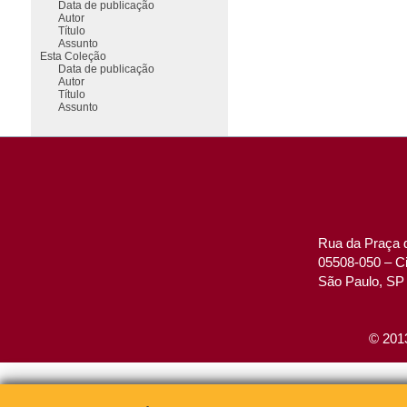
Data de publicação
Autor
Título
Assunto
Esta Coleção
Data de publicação
Autor
Título
Assunto
Rua da Praça d
05508-050 – Ci
São Paulo, SP 
© 2013