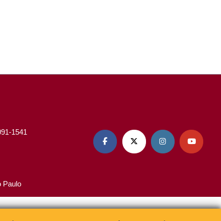
3091-1541




o Paulo