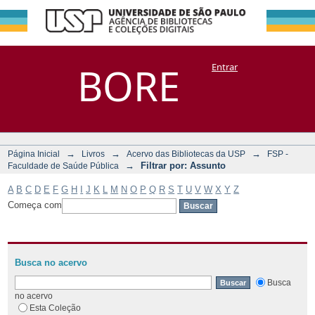
Filtrar por:
Repositório
BORE
Entrar
DSpace/Manakin + Corisco
Assunto
→
→
→
Página Inicial
Livros
Acervo das Bibliotecas da USP
FSP -
→
Filtrar por: Assunto
Faculdade de Saúde Pública
A
B
C
D
E
F
G
H
I
J
K
L
M
N
O
P
Q
R
S
T
U
V
W
X
Y
Z
Começa com
Busca no acervo
Busca
no acervo
Esta Coleção