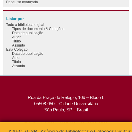
Pesquisa avançada
Listar por
Todo a biblioteca digital
Tipos de documento & Coleções
Data de publicação
Autor
Título
Assunto
Esta Coleção
Data de publicação
Autor
Título
Assunto
Rua da Praça do Relógio, 109 – Bloco L
05508-050 – Cidade Universitária
São Paulo, SP – Brasil
Tel: (0xx11) 3091-4195 / (0xx11) 3091-1541
Fax: (0xx11) 3091-1567
A ABCD USP - Agência de Bibliotecas e Coleções Digitais